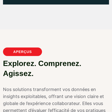
APERÇUS
E
x
p
l
o
r
e
z
.
C
o
m
p
r
e
n
e
z
.
A
g
i
s
s
e
z
.
Nos solutions transforment vos données en
insights exploitables, offrant une vision claire et
globale de l’expérience collaborateur. Elles vous
permettent d’évaluer l’efficacité de vos pratiques