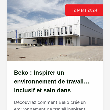
12 Mars 2024
Beko : Inspirer un
environnement de travail
inclusif et sain dans
l'industrie des appareils
Découvrez comment Beko crée un
électroménagers
environnement de travail inspirant,