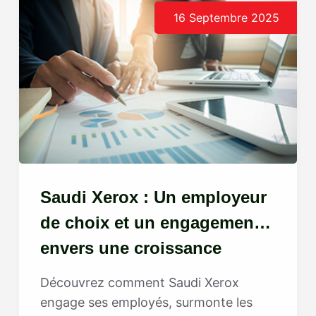
16 Septembre 2025
Saudi Xerox : Un employeur
de choix et un engagement
envers une croissance
centrée sur les
Découvrez comment Saudi Xerox
collaborateurs
engage ses employés, surmonte les