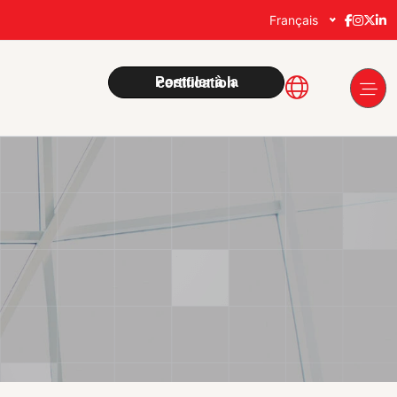
Français
Postuler à la certification