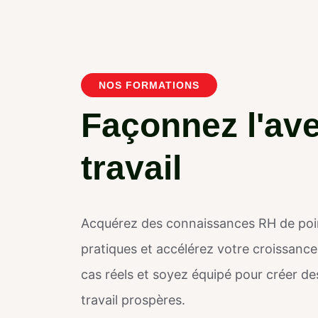
NOS FORMATIONS
F
a
ç
o
n
n
e
z
l
'
a
v
t
r
a
v
a
i
l
Acquérez des connaissances RH de point
pratiques et accélérez votre croissance
cas réels et soyez équipé pour créer d
travail prospères.