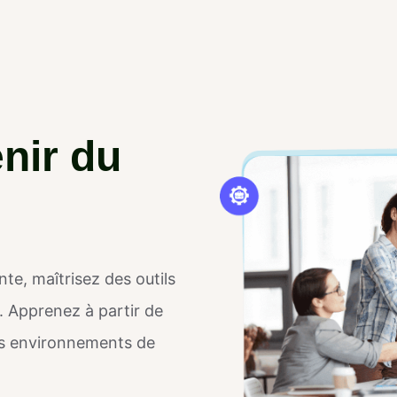
e
n
i
r
d
u
e, maîtrisez des outils
. Apprenez à partir de
es environnements de