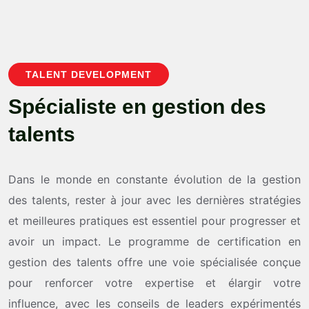
TALENT DEVELOPMENT
S
p
é
c
i
a
l
i
s
t
e
e
n
g
e
s
t
i
o
n
d
e
s
t
a
l
e
n
t
s
Dans le monde en constante évolution de la gestion
des talents, rester à jour avec les dernières stratégies
et meilleures pratiques est essentiel pour progresser et
avoir un impact. Le programme de certification en
gestion des talents offre une voie spécialisée conçue
pour renforcer votre expertise et élargir votre
influence, avec les conseils de leaders expérimentés