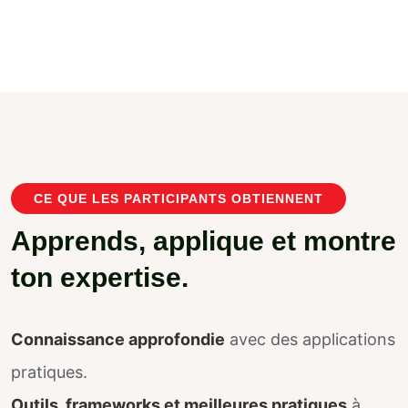
CE QUE LES PARTICIPANTS OBTIENNENT
A
p
p
r
e
n
d
s
,
a
p
p
l
i
q
u
e
e
t
m
o
n
t
r
e
t
o
n
e
x
p
e
r
t
i
s
e
.
Connaissance approfondie
avec des applications
pratiques.
Outils, frameworks et meilleures pratiques
à